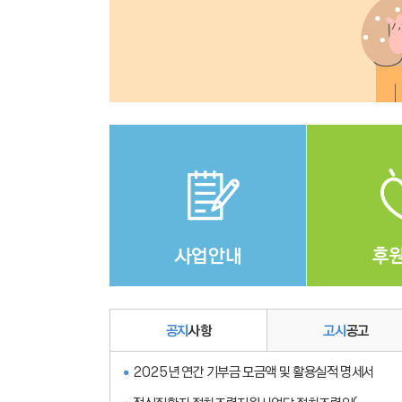
Stop
1
2
3
4
사업안내
후
공지
사항
고시
공고
2025년 연간 기부금 모금액 및 활용실적 명세서