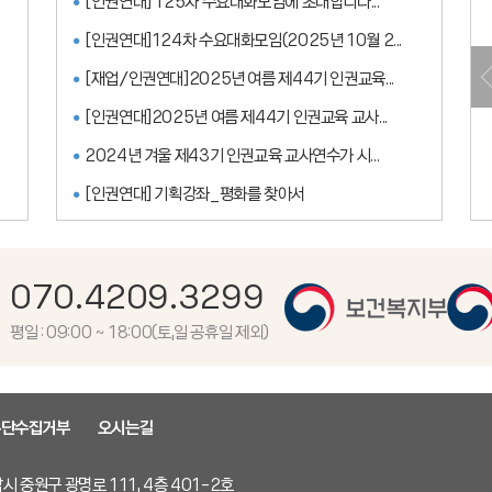
[인권연대] 125차 수요대화모임에 초대합니다...
[인권연대]124차 수요대화모임(2025년 10월 2...
[재업/인권연대]2025년 여름 제44기 인권교육...
[인권연대]2025년 여름 제44기 인권교육 교사...
2024년 겨울 제43기 인권교육 교사연수가 시...
[인권연대] 기획강좌_평화를 찾아서
070.4209.3299
평일 : 09:00 ~ 18:00(토,일 공휴일 제외)
무단수집거부
오시는길
시 중원구 광명로 111, 4층 401-2호