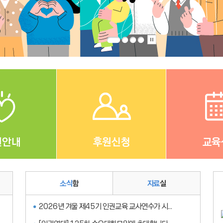
원안내
후원신청
교육
소식
함
자료
실
2026년 겨울 제45기 인권교육 교사연수가 시...